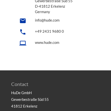
Gewerbestraße Süd 55
D-41812 Erkelenz
Germany
email
info@hude.com
local_phone
+49 2431 9680 0
computer
www.hude.com
Contact
HuDe GmbH
Gewerbestraße Süd 55
41812 Erkelenz