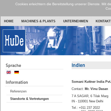
Cookies erleichtern die Bereitstellung unserer Dienste. Mit 
Coo
HOME
MACHINES & PLANTS
UNTERNEHMEN
KONTAKT
Indien
Sprache
Information
Somani Kuttner India Pvt.
Contact:
Mr. Vinu Dasan
Referenzen
7 A SAGAR, 6 Tilak Marg
Standorte & Vertretungen
IN - 110001 New Delhi
Tel.: +011 237 2022